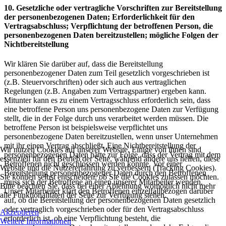
10. Gesetzliche oder vertragliche Vorschriften zur Bereitstellung
der personenbezogenen Daten; Erforderlichkeit für den
Vertragsabschluss; Verpflichtung der betroffenen Person, die
personenbezogenen Daten bereitzustellen; mögliche Folgen der
Nichtbereitstellung
Wir klären Sie darüber auf, dass die Bereitstellung
personenbezogener Daten zum Teil gesetzlich vorgeschrieben ist
(z.B. Steuervorschriften) oder sich auch aus vertraglichen
Regelungen (z.B. Angaben zum Vertragspartner) ergeben kann.
Mitunter kann es zu einem Vertragsschluss erforderlich sein, dass
eine betroffene Person uns personenbezogene Daten zur Verfügung
stellt, die in der Folge durch uns verarbeitet werden müssen. Die
betroffene Person ist beispielsweise verpflichtet uns
personenbezogene Daten bereitzustellen, wenn unser Unternehmen
mit ihr einen Vertrag abschließt. Eine Nichtbereitstellung der
Wir nutzen Cookies auf unserer Website. Einige von ihnen sind
personenbezogenen Daten hätte zur Folge, dass der Vertrag mit dem
essenziell für den Betrieb der Seite, während andere uns helfen, diese
Betroffenen nicht geschlossen werden könnte. Vor einer
Website und die Nutzererfahrung zu verbessern (Tracking Cookies).
Bereitstellung personenbezogener Daten durch den Betroffenen
Sie können selbst entscheiden, ob Sie die Cookies zulassen möchten.
muss sich der Betroffene an einen unserer Mitarbeiter wenden.
Bitte beachten Sie, dass bei einer Ablehnung womöglich nicht mehr
Unser Mitarbeiter klärt den Betroffenen einzelfallbezogen darüber
alle Funktionalitäten der Seite zur Verfügung stehen.
auf, ob die Bereitstellung der personenbezogenen Daten gesetzlich
oder vertraglich vorgeschrieben oder für den Vertragsabschluss
Akzeptieren
erforderlich ist, ob eine Verpflichtung besteht, die
Weitere Informationen