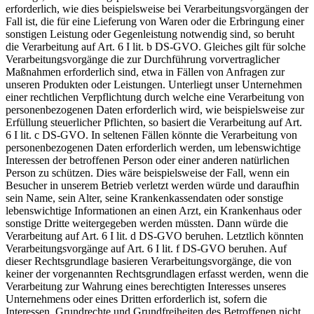
erforderlich, wie dies beispielsweise bei Verarbeitungsvorgängen der
Fall ist, die für eine Lieferung von Waren oder die Erbringung einer
sonstigen Leistung oder Gegenleistung notwendig sind, so beruht
die Verarbeitung auf Art. 6 I lit. b DS-GVO. Gleiches gilt für solche
Verarbeitungsvorgänge die zur Durchführung vorvertraglicher
Maßnahmen erforderlich sind, etwa in Fällen von Anfragen zur
unseren Produkten oder Leistungen. Unterliegt unser Unternehmen
einer rechtlichen Verpflichtung durch welche eine Verarbeitung von
personenbezogenen Daten erforderlich wird, wie beispielsweise zur
Erfüllung steuerlicher Pflichten, so basiert die Verarbeitung auf Art.
6 I lit. c DS-GVO. In seltenen Fällen könnte die Verarbeitung von
personenbezogenen Daten erforderlich werden, um lebenswichtige
Interessen der betroffenen Person oder einer anderen natürlichen
Person zu schützen. Dies wäre beispielsweise der Fall, wenn ein
Besucher in unserem Betrieb verletzt werden würde und daraufhin
sein Name, sein Alter, seine Krankenkassendaten oder sonstige
lebenswichtige Informationen an einen Arzt, ein Krankenhaus oder
sonstige Dritte weitergegeben werden müssten. Dann würde die
Verarbeitung auf Art. 6 I lit. d DS-GVO beruhen. Letztlich könnten
Verarbeitungsvorgänge auf Art. 6 I lit. f DS-GVO beruhen. Auf
dieser Rechtsgrundlage basieren Verarbeitungsvorgänge, die von
keiner der vorgenannten Rechtsgrundlagen erfasst werden, wenn die
Verarbeitung zur Wahrung eines berechtigten Interesses unseres
Unternehmens oder eines Dritten erforderlich ist, sofern die
Interessen, Grundrechte und Grundfreiheiten des Betroffenen nicht